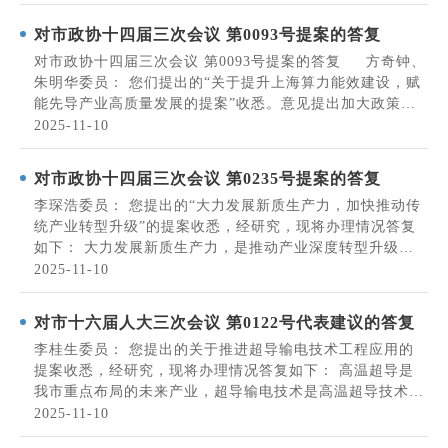
面的问题，以及强化技术创新投入保障等五方面针对性建
议，问题分析透彻、建议针对性强，对我...
对市政协十四届三次会议 第0093号提案的答复
对市政协十四届三次会议 第0093号提案的答复 方奇钟、
朱明华委员： 您们提出的“关于提升上海算力能效建设，赋
能先导产业高质量发展的提案”收悉。意见提出加大政策扶
持力度、构建人才建设高地、推动行业创新开放等建议，我
2025-11-10
委经深入研究，并参考市发展改革委的会办意见，现将办理
情况答复如下： 一、国家总体部署要...
对市政协十四届三次会议 第0235号提案的答复
李琛浩委员： 您提出的“大力发展新质生产力，加快推动传
统产业转型升级”的提案收悉，经研究，现将办理情况答复
如下： 大力发展新质生产力，是推动产业深度转型升级、
主动适应和引领新一轮产业变革的战略选择。您提出的上海
2025-11-10
当前传统产业“企业大而不强、全而不精”“低端供给过剩、
高端供给不足”“创新能力不强、产业...
对市十六届人大三次会议 第0122号代表建议的答复
李桂生委员： 您提出的关于推进超导输电技术工程应用的
提案收悉，经研究，现将办理情况答复如下： 高温超导是
我市重点布局的未来产业，超导输电技术是高温超导技术产
业化的重要应用场景，具有容量大、占地少、损耗低等突出
2025-11-10
有点，在能源互联网建设、节约利用城市发展空间等领域具