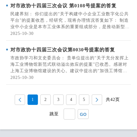
有一定前景。提案中针对超导输电技术“创...
对市政协十四届三次会议 第0108号提案的答复
民建界别： 你们提出的“关于构建中小企业工业数字化公共
平台”的提案收悉，经研究，现将办理情况答复如下： 制造
业中小企业是本市工业体系的重要组成部分，是推动新型工
业化和数字经济发展的关键力量。近年来，在国家政策引导
2025-10-30
和市委、市政府的统筹部署下，本市围绕政策支持、优化供
给、人才保障等方面系统推进中小企业...
对市政协十四届三次会议第0030号提案的答复
市政协学习和文史委员会： 贵单位提出的“关于充分发挥上
海工业博物馆新范式联动溢出效应的提案”已收悉。感谢对
上海工业博物馆建设的关心。建议中提出的“加强工博馆整
体规划编制，尽早启动和谋划未来产业布局”“抓紧布
2025-10-30
局‘1+1’周边新产业新业态，承接溢出、形成联动”“同步打
造文化新地标，开启上海工业遗迹焕新之...
1
2
3
4
5
共42页
跳至
GO