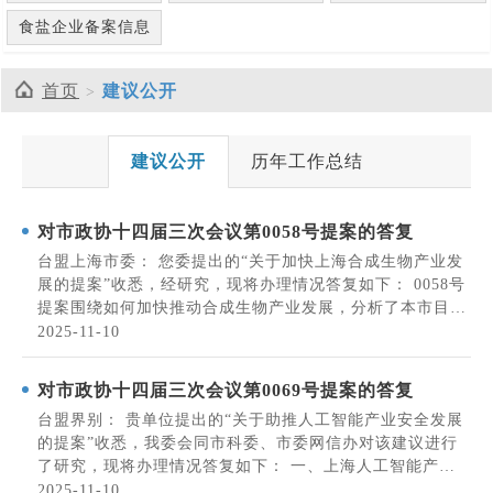
食盐企业备案信息
首页
建议公开
建议公开
历年工作总结
对市政协十四届三次会议第0058号提案的答复
台盟上海市委： 您委提出的“关于加快上海合成生物产业发
展的提案”收悉，经研究，现将办理情况答复如下： 0058号
提案围绕如何加快推动合成生物产业发展，分析了本市目前
政策规划、产业主体培育、人才培养、项目落地方面存在的
2025-11-10
问题，并提出了务实中肯的建议，对下一步工作有重要意
义。我委会同相关委办局、区积极研究，...
对市政协十四届三次会议第0069号提案的答复
台盟界别： 贵单位提出的“关于助推人工智能产业安全发展
的提案”收悉，我委会同市科委、市委网信办对该建议进行
了研究，现将办理情况答复如下： 一、上海人工智能产业
安全发展工作开展情况 人工智能是引领新一轮科技革命和
2025-11-10