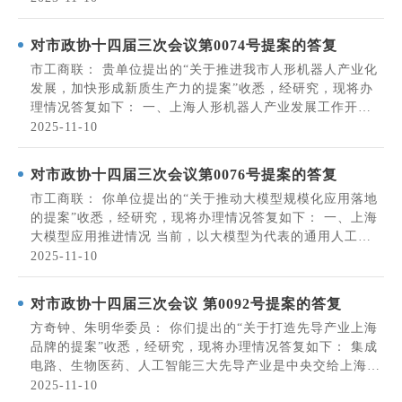
产业变革的战略性技术，同时也具有明显的“双刃剑”特征。
习近平总书记强调，要推动我国人工智能...
对市政协十四届三次会议第0074号提案的答复
市工商联： 贵单位提出的“关于推进我市人形机器人产业化
发展，加快形成新质生产力的提案”收悉，经研究，现将办
理情况答复如下： 一、上海人形机器人产业发展工作开展
情况 （一）培育人形机器人全产业链 硬件产品方面，推动
2025-11-10
国地中心发布人形机器人开源公版机平台“青龙”。智元推出
远征、灵犀系列商用人形机器人，发货...
对市政协十四届三次会议第0076号提案的答复
市工商联： 你单位提出的“关于推动大模型规模化应用落地
的提案”收悉，经研究，现将办理情况答复如下： 一、上海
大模型应用推进情况 当前，以大模型为代表的通用人工智
能加速发展，正与经济社会在更广范围、更深程度、更高水
2025-11-10
平上实现融通创新，成为发展新质生产力的重要引擎。国务
院《政府工作报告》中指出，要持续推进...
对市政协十四届三次会议 第0092号提案的答复
方奇钟、朱明华委员： 你们提出的“关于打造先导产业上海
品牌的提案”收悉，经研究，现将办理情况答复如下： 集成
电路、生物医药、人工智能三大先导产业是中央交给上海的
战略任务。您提出的上海先导产业前沿技术投入不够等五方
2025-11-10