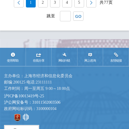
1
2
3
4
5
共77页
调组主办，共吸引来自长三角区
域的8家单位11支队伍参加。竞
跳至
赛设置理论知识、实操技能...
GO
使用帮助
在线分享
网站纠错
网上咨询
友情链接
主办单位：上海市经济和信息化委员会
邮编:200125 电话:23111111
工作时间：周一至周五 9:00～18:00点
沪ICP备10013419号-25
沪公网安备号：31011502003506
政府网站标识码：3100000104