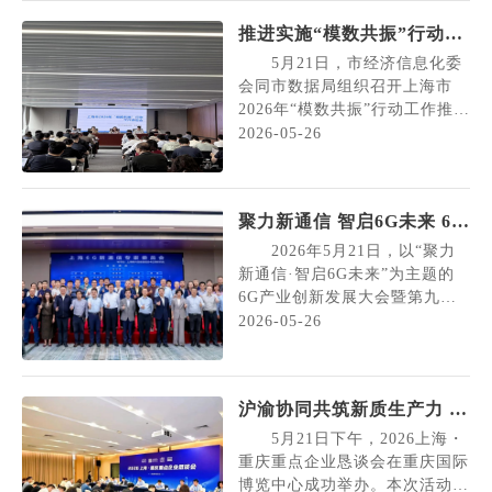
产、科研院所、应用机构等领域
推进实施“模数共振”行动，
的五十余家单位代表参会。
持续征集参与主体！
会议全面总结了专委会成立
5月21日，市经济信息化委
一周年以来的工作成效，聚焦低
会同市数据局组织召开上海市
空飞行安全、电磁环境管控...
2026年“模数共振”行动工作推进
会，动员各区、制造业企业和服
2026-05-26
务商凝聚合力，参与行动，推
动“AI+制造”走深走实。市经济
信息化委总工程师裘薇出席并讲
聚力新通信 智启6G未来 6G
话。 会上市经济信息化委
产业创新发展大会圆满举行
介绍了上海市“模数共振”行动的
2026年5月21日，以“聚力
总体推进思路与工作安排。裘薇
新通信·智启6G未来”为主题的
表示，市经济信息化委...
6G产业创新发展大会暨第九
届“绽放杯”上海区域赛启动会在
2026-05-26
浦东金桥举办。市经济信息化委
副主任潘焱，浦东新区人民政府
副区长李慧，中国工程院院士、
沪渝协同共筑新质生产力 链
上海交通大学讲席教授张文军出
动东西产业新机遇——2026
席会议。 本次大会由上海
5月21日下午，2026上海・
新兴信息通信技术应用研究院、
上海・重庆重点企业恳谈会
重庆重点企业恳谈会在重庆国际
中国（上海）自由贸易试验...
博览中心成功举办。本次活动由
成功举办