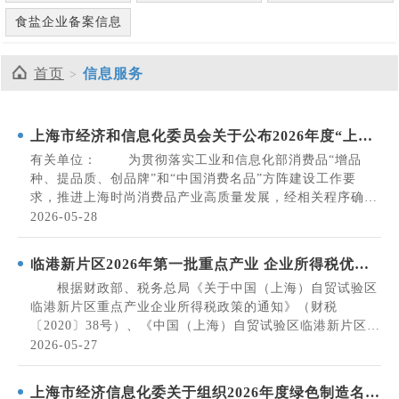
食盐企业备案信息
首页
信息服务
上海市经济和信息化委员会关于公布2026年度“上海
时尚出品”的通知
有关单位： 为贯彻落实工业和信息化部消费品“增品
种、提品质、创品牌”和“中国消费名品”方阵建设工作要
求，推进上海时尚消费品产业高质量发展，经相关程序确
定，现公布24项2026年度“上海时尚出品”名单。 附
2026-05-28
件：2026年度“上海时尚出品”名单 上海市经济和信息
化委员会 2026年5月26日
临港新片区2026年第一批重点产业 企业所得税优惠
资格拟认定企业名单公示
根据财政部、税务总局《关于中国（上海）自贸试验区
临港新片区重点产业企业所得税政策的通知》（财税
〔2020〕38号）、《中国（上海）自贸试验区临港新片区重
点产业企业所得税优惠资格认定管理办法》（沪财发
2026-05-27
〔2024〕12号）和《关于中国（上海）自由贸易试验区临港
新片区重点产业企业实质性生产或研发活动有关问题的公...
上海市经济信息化委关于组织2026年度绿色制造名单