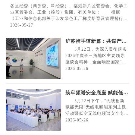
推荐工作的通知
各区经委（商务委、科经委）、临港新片区管委会、化学工
业区管委会、工业（控股）集团、有关单位： 根据
《工业和信息化部关于印发绿色工厂梯度培育及管理暂行办
法》（以下简称《办法》）要求，打造绿色制造先进典型，
2026-05-27
现开展2026年度绿色制造名单推荐工作。有关事项通知如
下： 一、总体要求 本市绿色制造梯度培...
沪苏携手谱新篇：共谋产业
协同、共筑创新高地
5月22日，为深入贯彻落实
2026年度长三角地区主要领导
座谈会精神，全面响应国家“十
五五”规划纲要中关于“上海与苏
2026-05-26
州重点领域同城化发展”的战略
部署，市经济信息化委副主任蒲
亚鹏带队赴苏州市开展考察交流
筑牢频谱安全底座 赋能低空
活动。此次活动旨在学习借鉴苏
经济发展！低空无线电频谱
州在园区建设、产业生态营造等
5月22日下午，“无线创新
方面的先进经验，深化沪苏两地
安全专业委员会2026年度会
赋能无限”无线电赋能系列主题
产业协同，共谋高质量...
活动暨低空无线电频谱安全专委
员大会顺利召开
会2026年度会员大会，在上海
2026-05-26
市无线电监测站金桥实验室顺利
召开。来自低空经济产业研发生