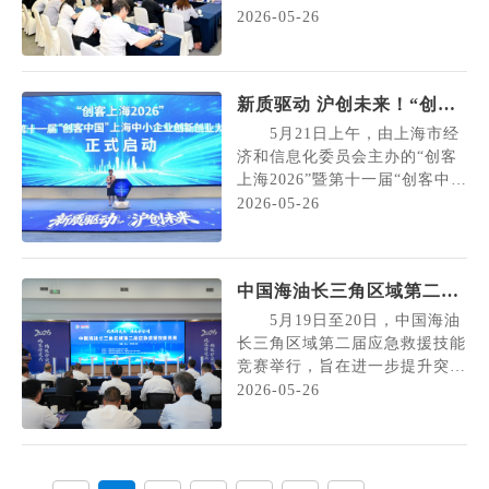
上海市经济和信息化委员会（市
2026-05-26
投促办）副主任蒲亚鹏主持，杨
浦区副区长刘晋元、松江区副区
长陈容出席，来自重庆的汽车、
新质驱动 沪创未来！“创客
电子信息、大数据、智能制造等
上海2026”暨第十一届“创客
领域多家重点企业代表参会。
5月21日上午，由上海市经
蒲亚鹏表示，上海作为全国
中国”上海中小企业创新创
济和信息化委员会主办的“创客
最大的经济中心城市，正...
上海2026”暨第十一届“创客中
业大赛正式启动
国”上海中小企业创新创业大赛
2026-05-26
启动仪式在漕河泾会议中心举
行。市政府副秘书长张英出席活
动并正式启动“创客上海2026”创
中国海油长三角区域第二届
新创业大赛。市经济信息化委总
应急救援技能竞赛举行
工程师裘薇、徐汇区领导方雷、
5月19日至20日，中国海油
上海农商银行党委副书记顾贤斌
长三角区域第二届应急救援技能
等出席活动。 作为...
竞赛举行，旨在进一步提升突发
事件应急处置能力，建立全方
2026-05-26
位、一体化、高效率的区域救援
共同体，筑牢长三角区域油气生
产安全防线。 本次竞赛由
中国海洋石油长三角区域企业协