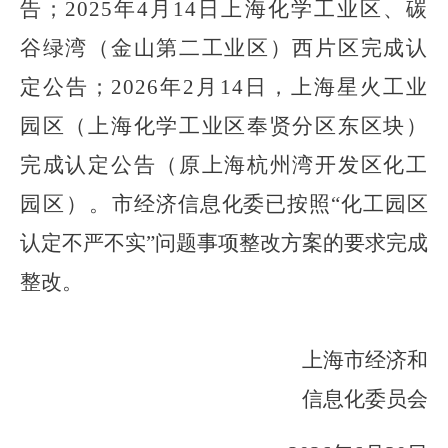
告
；
2025
年
4
月
14
日上海化
学
工
业
区、碳
谷绿湾（金山第二工业区）
西片区
完成
认
定
公告
；
2026
年
2
月
14
日，上海星火工业
园区（上海化学工业区奉贤分区东区块）
完成认定公告（原上海杭州湾开发区化工
园区）。
市
经济信息化委
已按照
“
化工园区
认定不严不实
”
问题事项整改方案的要求完成
整改。
上海市经济和
信息化委员会