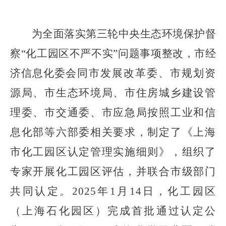
为全面落实第三轮中央生态环境保护督
察
“
化工园区不严不实
”
问题
事项
整改，市
经
济信息化委
会同
市发展改革委、市规划资
源局、市生态环境局、市住房城乡建设管
理委、市交通委、市应急局按照工业和信
息化部等六部委相关要求，制定
了
《上海
市化工园区认定管理实施细则》
，
组织
了
专家开展化工园区评估，
并
联合市级部门
共同
认定
。
2025
年
1
月
14
日，
化工园区
（上海石化园区）完成首批通过认定公