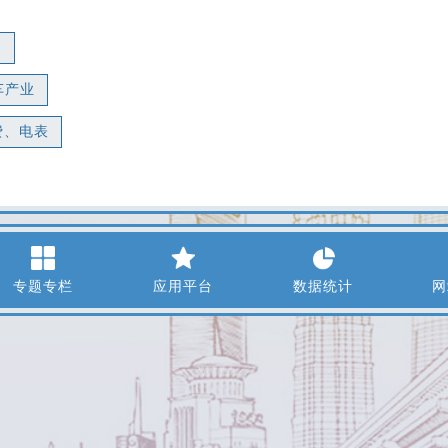
）
车产业
费、电表
专题专栏
应用平台
数据统计
网