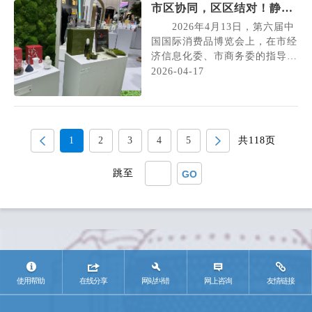
市区协同，区区结对！静安
位高成长企业创始人及头部投资
奉贤在第六届消博会共绘上
机构、行业服务机构面对面沟通
2026年4月13日，第六届中
交流，倾听企业发展诉求，服务
海化妆品产业新图景
国国际消费品博览会上，在市经
支持企业在沪高质量发展。 ...
济信息化委、市商务委的指导支
持下，静安区与奉贤区携手发
2026-04-17
布“美美与共，沪妆未来”产业联
合品牌，标志着两区在推动上海
化妆品产业高质量发展上形成更
加紧密的联动格局。 2025
1
2
3
4
5
共118页
年9月，市经济信息化委会同六
部门发布《关于进一步促进化妆
跳至
品产业高质量发展的若干措...
GO
使用帮助
在线分享
网站纠错
网上咨询
友情链接