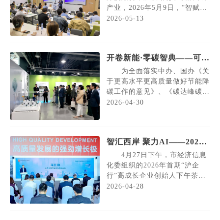
促办）副主任蒲亚鹏，...
产业，2026年5月9日，“智赋产
业·星河启新”科学智能与产业创
2026-05-13
新交流会在上海科学智能研究院
成功举办。上海化工研究院、恩
捷新材料、紫荆花涂料等本市新
开卷新能·零碳智典——可再
材料、高端化工领域近30家国家
生能源和储能产业对接活动
级及市级企业技术中心相关负责
为全面落实中办、国办《关
人出席会议。 本次会议聚
成功举办
于更高水平更高质量做好节能降
焦科学智能（AI for S...
碳工作的意见》、《碳达峰碳中
和综合评价考核办法》等文件精
2026-04-30
神，推进“十五五”碳达峰工作，
推动可再生能源与储能产业高质
量发展，4月27日下午，由上海
智汇西岸 聚力AI——2026
市节能中心、上海市外商投资协
年首期“沪企行”高成长企业
会绿色低碳发展分会联合主办
4月27日下午，市经济信息
的“开卷新能·零碳智典”系列产
创始人下午茶（AI专场）成
化委组织的2026年首期“沪企
业对接活动——可再...
行”高成长企业创始人下午茶
功举办！
（AI专场）活动成功举办。市
2026-04-28
经济信息化委副主任蒲亚鹏、徐
汇区副区长魏兰、上海国投副总
裁许业荣出席活动并致辞，与12