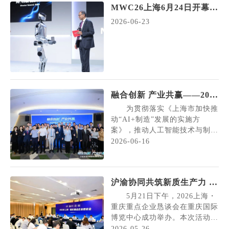
平发表题为《携手构建公正合理的全球...
MWC26上海6月24日开幕，
邀你共赴“科技嘉年华”！
2026-06-23
融合创新 产业共赢——2026
沪新智能化赋能制造业交流
为贯彻落实《上海市加快推
会在沪成功举办
动“AI+制造”发展的实施方
案》，推动人工智能技术与制造
业深度融合，加快赋能新型工业
2026-06-16
化，6月12日，由上海市经济和
信息化委员会、新加坡企业发展
局联合主办，上海市人民政府外
沪渝协同共筑新质生产力 链
事办公室支持的2026沪新智能
动东西产业新机遇——2026
化赋能制造业交流会在沪成功举
5月21日下午，2026上海・
办。上海市经济和信息化委员会
上海・重庆重点企业恳谈会
重庆重点企业恳谈会在重庆国际
副主任蒲亚鹏，新加坡企业...
博览中心成功举办。本次活动由
成功举办
上海市经济和信息化委员会（市
2026-05-26