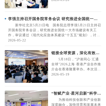
投促办）副主任蒲亚鹏主持，杨
浦区副区长刘晋元、松江区副区
长陈容出席，来自重庆的汽车、
李强主持召开国务院常务会议 研究推进全国统一大
电子信息、大数据、智能制造等
市场建设有关工作 审议通过《现代化应急体系建
领域多家重点企业代表参会。
新华社北京5月21日电 国务院总理李强5月21日主持召
蒲亚鹏表示，上海作为全国
设“十五五”规划》 讨论《中华人民共和国中国人民
开国务院常务会议，研究推进全国统一大市场建设有关工
最大的经济中心城市，正...
作，审议通过《现代化应急体系建设“十五五”规划》，讨论
银行法（修订草案）》
《中华人民共和国中国人民银行法（修订草案）》。
2026-05-22
会议指出，建设全国统一大市场是构建新发展格局、推动高
质量发展的需要。近年来，全国统一大市场建设...
链接全球资源，深化有效投
资！2026上海·香港产业合
5月18日，“沪港同心 汇通
作推介会顺利举办
全球”2026上海·香港产业合作推
介会在香港隆重举办。本次活动
旨在深化沪港两地在金融、科
2026-05-19
技、产业等领域合作，依托香
港“超级联系人”和“超级增值
人”角色，吸引全球企业和人才
“智赋产业·星河启新”科学智
投资上海、扎根上海，同时助力
能与产业创新交流会成功举
上海企业开拓国际市场、布局全
为推动科技创新和产业创新
球。上海市经济信息化委（市投
办
深度融合，加快培育和发展未来