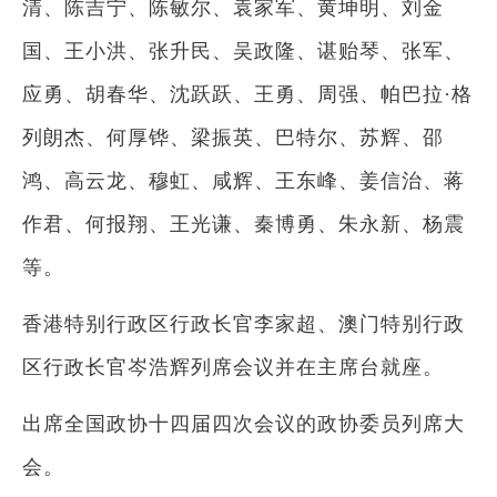
清、陈吉宁、陈敏尔、袁家军、黄坤明、刘金
国、王小洪、张升民、吴政隆、谌贻琴、张军、
应勇、胡春华、沈跃跃、王勇、周强、帕巴拉·格
列朗杰、何厚铧、梁振英、巴特尔、苏辉、邵
鸿、高云龙、穆虹、咸辉、王东峰、姜信治、蒋
作君、何报翔、王光谦、秦博勇、朱永新、杨震
等。
香港特别行政区行政长官李家超、澳门特别行政
区行政长官岑浩辉列席会议并在主席台就座。
出席全国政协十四届四次会议的政协委员列席大
会。